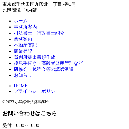
東京都千代田区九段北一丁目7番3号
九段岡澤ビル4階
ホーム
事務所案内
司法書士・行政書士紹介
業務案内
不動産登記
商業登記
裁判所提出書類作成
後見手続き・高齢者財産管理など
研修会・勉強会等の講師派遣
お知らせ
HOME
プライバシーポリシー
© 2023 小澤綜合法務事務所.
お問い合わせはこちら
受付：9:00～19:00