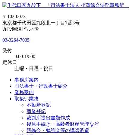
〒102-0073
東京都千代田区九段北一丁目7番3号
九段岡澤ビル4階
03-3264-7035
受付
9:00-19:00
定休日
土曜・日曜・祝日
事務所案内
司法書士・行政書士紹介
業務案内
取扱い業務
不動産登記
商業登記
裁判所提出書類作成
後見手続き・高齢者財産管理など
研修会・勉強会等の講師派遣