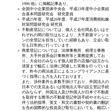
1996 他）に掲載記事あり。
全国中小企業団体中央会 平成23年度中小企業組
合基本問題研究会 研究委員
平成25年度、平成26年度、平成27年度消費税転嫁
対策問題研究会 研究員
不動産登記については、個人と会社間あるいはそ
れぞれの間の取引はもとより、大手新築マンショ
ンの全登記を担当していた経験もあり、立会い取
引も日常的に行っています。
商業登記については、法律事務所、税理士事務
所、大手外資系会計事務所等と業務提携してお
り、大会社のみならず個人経営の店舗の設立から
清算まで幅広く法律に関連した実務を行っていま
す。昨今の商法改正によるコンプライアンスに基
づく指導にも力を入れております。
また、渉外案件も多数手掛けており、外国法人の
日本での支店あるいは現地法人等の設立登記手続
のみならず、外国法人及び外国人が日本で不動産
を取得する際等の不動産登記申請手続やそれらに
伴う法的指導、英文・和文の書類や契約書の翻訳
を含め国際的な投資及び取引においても、幅広い