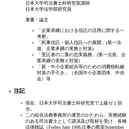
日本大学司法書士科研究室講師
日本大学法学部研究員
著書・論文
「企業承継における信託の活用に関する一
考察」
「民事信託・個人信託への展開」(第一法
規、企業承継の実務と対策)
「受託者の二重の忠実義務」(第一法規、企
業承継の実務と対策)
「新・中小企業組合等のための消費税転嫁
対策の手引き」（全国中小企業団体 中央
会）等
注記
現在、日本大学司法書士科研究室で上級ゼミ担
当。
この綜合法務事務所の運営のかたわら、実務経験
のある司法書士として講演及び取材を受け、各種
法律雑誌（Forbes June 1998,仕事の教室September