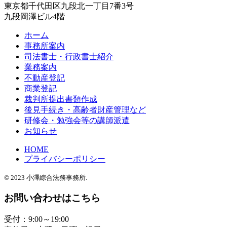
東京都千代田区九段北一丁目7番3号
九段岡澤ビル4階
ホーム
事務所案内
司法書士・行政書士紹介
業務案内
不動産登記
商業登記
裁判所提出書類作成
後見手続き・高齢者財産管理など
研修会・勉強会等の講師派遣
お知らせ
HOME
プライバシーポリシー
© 2023 小澤綜合法務事務所.
お問い合わせはこちら
受付：9:00～19:00